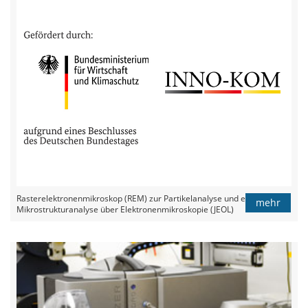
Rasterelektronenmikroskop (REM) zur Partikelanalyse und erweiterten
mehr
Mikrostrukturanalyse über Elektronenmikroskopie (JEOL)