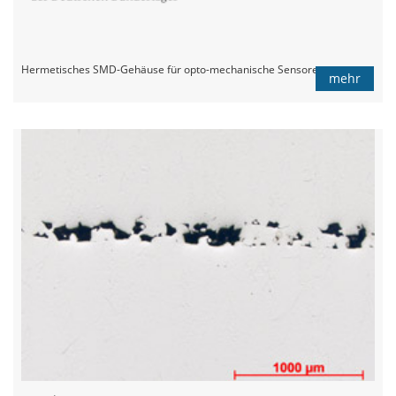
Hermetisches SMD-Gehäuse für opto-mechanische Sensoren
mehr