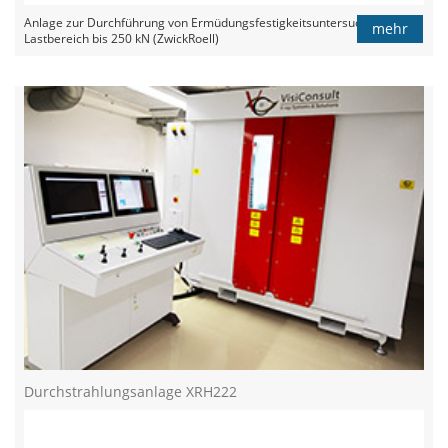
Anlage zur Durchführung von Ermüdungsfestigkeitsuntersuchungen im
mehr
Lastbereich bis 250 kN (ZwickRoell)
Durchstrahlungsanlage XRH222