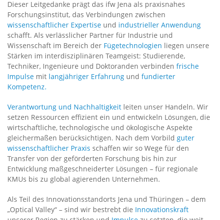
Dieser Leitgedanke prägt das ifw Jena als praxisnahes
Forschungsinstitut, das Verbindungen zwischen
wissenschaftlicher Expertise
und
industrieller Anwendung
schafft. Als verlässlicher Partner für Industrie und
Wissenschaft im Bereich der
Fügetechnologien
liegen unsere
Stärken im interdisziplinären Teamgeist: Studierende,
Techniker, Ingenieure und Doktoranden verbinden
frische
Impulse
mit
langjähriger Erfahrung
und
fundierter
Kompetenz.
Verantwortung und Nachhaltigkeit
leiten unser Handeln. Wir
setzen Ressourcen effizient ein und entwickeln Lösungen, die
wirtschaftliche, technologische und ökologische Aspekte
gleichermaßen berücksichtigen. Nach dem Vorbild
guter
wissenschaftlicher Praxis
schaffen wir so Wege für den
Transfer von der geförderten Forschung bis hin zur
Entwicklung maßgeschneiderter Lösungen – für regionale
KMUs bis zu global agierenden Unternehmen.
Als Teil des Innovationsstandorts Jena und Thüringen – dem
„Optical Valley“ – sind wir bestrebt die
Innovationskraft
unserer Region zu stärken und
Impulse
zu setzten, die weit